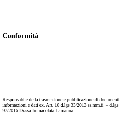
INVALSI
ERASMUS PLUS
PNSD
Conformità
Informativa Privacy
Dichiarazione di accessibilità
Note legali
Accesso riservato
Responsabile della trasmissione e pubblicazione di documenti
informazioni e dati ex. Art. 10 d.lgs 33/2013 ss.mm.ii. – d.lgs
97/2016 Dr.ssa Immacolata Lamanna