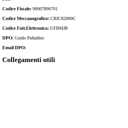
Codice Fiscale:
90007890701
Codice Meccanografico:
CBIC82000C
Codice Fatt.Elettronica:
UFBMJR
DPO:
Guido Palladino
Email DPO:
guido.palladino.dpo@gmail.com
Collegamenti utili
Amministrazione Trasparente
Contatti
MIUR
Iscrizioni Online
Scuola in Chiaro
USR