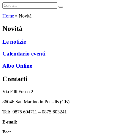
Home
»
Novità
Novità
Le notizie
Calendario eventi
Albo Online
Contatti
Via F.lli Fusco 2
86046 San Martino in Pensilis (CB)
Tel:
0875 604711 – 0875 603241
E-mail:
cbic82000c@istruzione.it
Pec:
cbic82000c@pec.istruzione.it