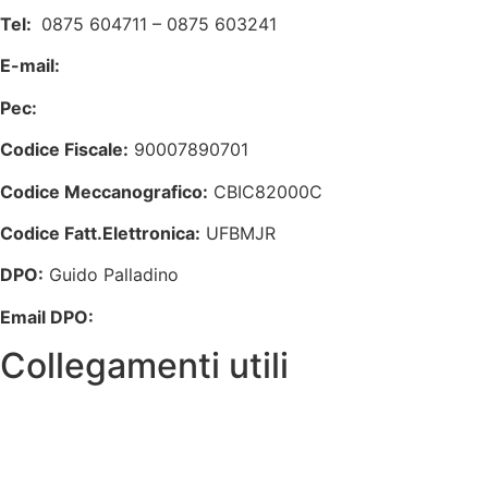
Tel:
0875 604711 – 0875 603241
E-mail:
cbic82000c@istruzione.it
Pec:
cbic82000c@pec.istruzione.it
Codice Fiscale:
90007890701
Codice Meccanografico:
CBIC82000C
Codice Fatt.Elettronica:
UFBMJR
DPO:
Guido Palladino
Email DPO:
guido.palladino.dpo@gmail.com
Collegamenti utili
Amministrazione Trasparente
Contatti