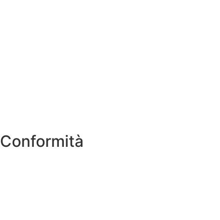
MIUR
Iscrizioni Online
Scuola in Chiaro
USR
INVALSI
ERASMUS PLUS
PNSD
Conformità
Informativa Privacy
Dichiarazione di accessibilità
Note legali