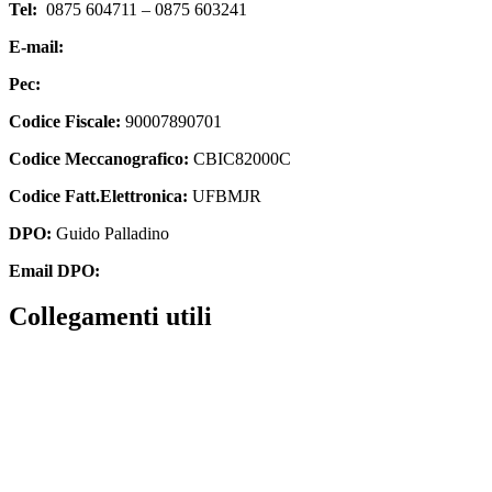
Tel:
0875 604711 – 0875 603241
E-mail:
cbic82000c@istruzione.it
Pec:
cbic82000c@pec.istruzione.it
Codice Fiscale:
90007890701
Codice Meccanografico:
CBIC82000C
Codice Fatt.Elettronica:
UFBMJR
DPO:
Guido Palladino
Email DPO:
guido.palladino.dpo@gmail.com
Collegamenti utili
Amministrazione Trasparente
Contatti
MIUR
Iscrizioni Online