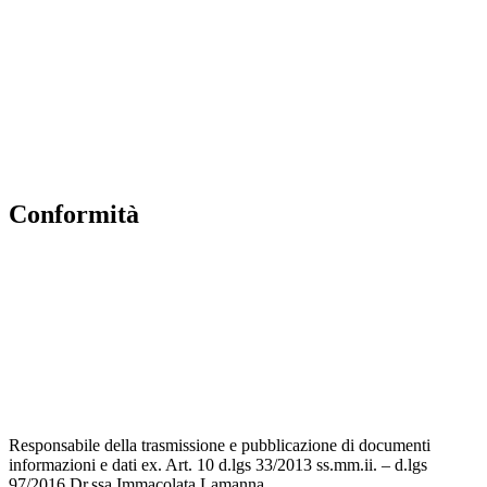
Scuola in Chiaro
USR
INVALSI
ERASMUS PLUS
PNSD
Conformità
Informativa Privacy
Dichiarazione di accessibilità
Note legali
Accesso riservato
Responsabile della trasmissione e pubblicazione di documenti
informazioni e dati ex. Art. 10 d.lgs 33/2013 ss.mm.ii. – d.lgs
97/2016 Dr.ssa Immacolata Lamanna