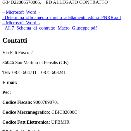
G34D22006570006. – ED ALLEGATO CONTRATTO
– Microsoft_Word_-
_Determina_sffidamento_diretto_adattamenti_edilizi_PNRR.pdf
– Microsoft_Word_-
_All.7_Schema_di_contratto_Macro_Giuseppe.pdf
Contatti
Via F.lli Fusco 2
86046 San Martino in Pensilis (CB)
Tel:
0875 604711 – 0875 603241
E-mail:
cbic82000c@istruzione.it
Pec:
cbic82000c@pec.istruzione.it
Codice Fiscale:
90007890701
Codice Meccanografico:
CBIC82000C
Codice Fatt.Elettronica:
UFBMJR