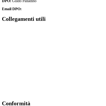
DPO:
Guido Palladino
Email DPO:
guido.palladino.dpo@gmail.com
Collegamenti utili
Amministrazione Trasparente
Contatti
MIUR
Iscrizioni Online
Scuola in Chiaro
USR
INVALSI
ERASMUS PLUS
PNSD
Conformità