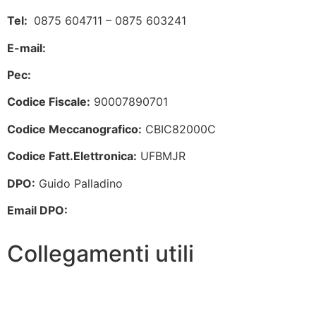
Tel:
0875 604711 – 0875 603241
E-mail:
cbic82000c@istruzione.it
Pec:
cbic82000c@pec.istruzione.it
Codice Fiscale:
90007890701
Codice Meccanografico:
CBIC82000C
Codice Fatt.Elettronica:
UFBMJR
DPO:
Guido Palladino
Email DPO:
guido.palladino.dpo@gmail.com
Collegamenti utili
Amministrazione Trasparente