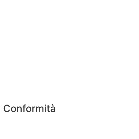
Contatti
MIUR
Iscrizioni Online
Scuola in Chiaro
USR
INVALSI
ERASMUS PLUS
PNSD
Conformità
Informativa Privacy