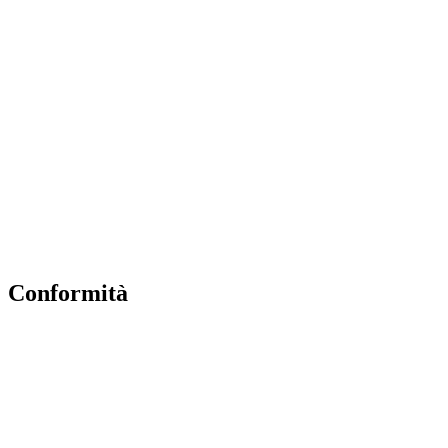
Contatti
MIUR
Iscrizioni Online
Scuola in Chiaro
USR
INVALSI
ERASMUS PLUS
PNSD
Conformità
Informativa Privacy
Dichiarazione di accessibilità
Note legali
Accesso riservato