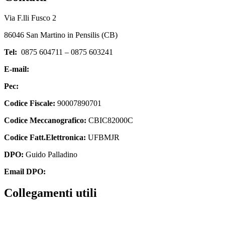
Via F.lli Fusco 2
86046 San Martino in Pensilis (CB)
Tel:
0875 604711 – 0875 603241
E-mail:
cbic82000c@istruzione.it
Pec:
cbic82000c@pec.istruzione.it
Codice Fiscale:
90007890701
Codice Meccanografico:
CBIC82000C
Codice Fatt.Elettronica:
UFBMJR
DPO:
Guido Palladino
Email DPO:
guido.palladino.dpo@gmail.com
Collegamenti utili
Amministrazione Trasparente