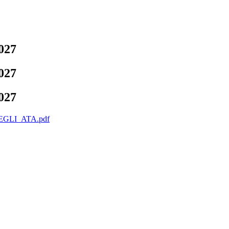
027
027
027
GLI_ATA.pdf