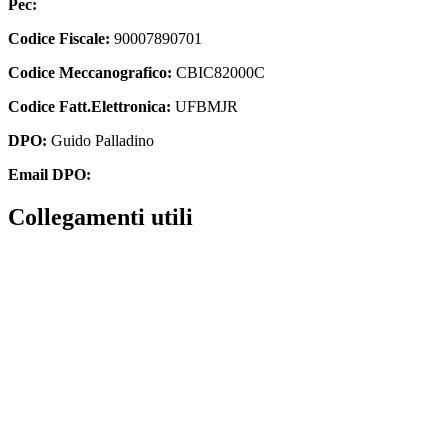
Pec:
cbic82000c@pec.istruzione.it
Codice Fiscale:
90007890701
Codice Meccanografico:
CBIC82000C
Codice Fatt.Elettronica:
UFBMJR
DPO:
Guido Palladino
Email DPO:
guido.palladino.dpo@gmail.com
Collegamenti utili
Amministrazione Trasparente
Contatti
MIUR
Iscrizioni Online
Scuola in Chiaro
USR