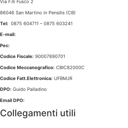
Via F.lli Fusco 2
86046 San Martino in Pensilis (CB)
Tel:
0875 604711 – 0875 603241
E-mail:
cbic82000c@istruzione.it
Pec:
cbic82000c@pec.istruzione.it
Codice Fiscale:
90007890701
Codice Meccanografico:
CBIC82000C
Codice Fatt.Elettronica:
UFBMJR
DPO:
Guido Palladino
Email DPO:
guido.palladino.dpo@gmail.com
Collegamenti utili
Amministrazione Trasparente