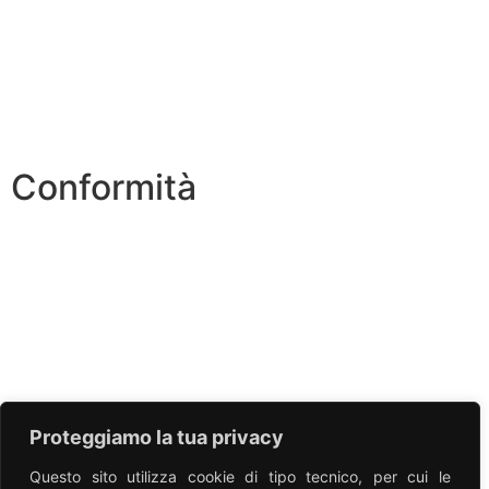
INVALSI
ERASMUS PLUS
PNSD
Conformità
Informativa Privacy
Dichiarazione di accessibilità
Note legali
Accesso riservato
Proteggiamo la tua privacy
Questo sito utilizza cookie di tipo tecnico, per cui le