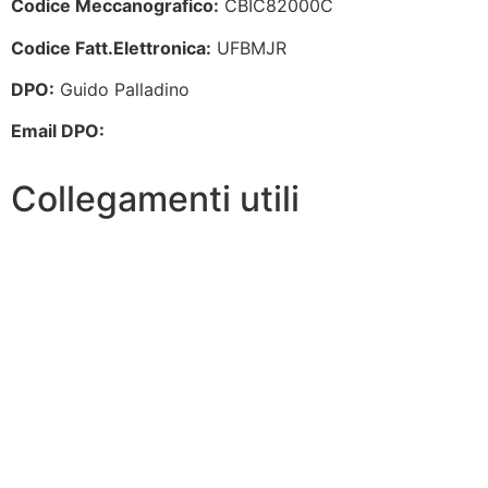
Codice Meccanografico:
CBIC82000C
Codice Fatt.Elettronica:
UFBMJR
DPO:
Guido Palladino
Email DPO:
guido.palladino.dpo@gmail.com
Collegamenti utili
Amministrazione Trasparente
Contatti
MIUR
Iscrizioni Online
Scuola in Chiaro
USR